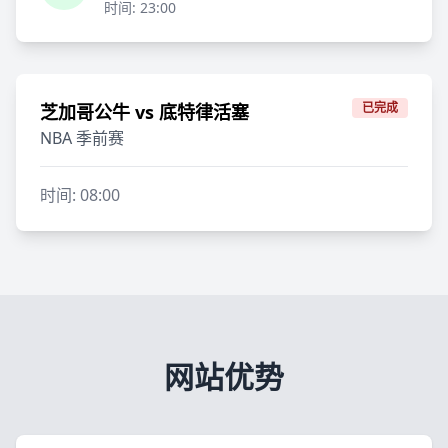
时间: 23:00
已完成
芝加哥公牛 vs 底特律活塞
NBA 季前赛
时间: 08:00
网站优势