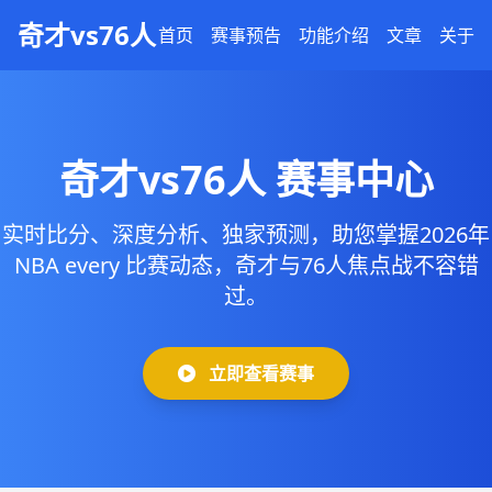
奇才vs76人
首页
赛事预告
功能介绍
文章
关于
奇才vs76人 赛事中心
实时比分、深度分析、独家预测，助您掌握2026年
NBA every 比赛动态，奇才与76人焦点战不容错
过。
立即查看赛事